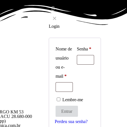
✕
Login
Nome de
Senha
*
usuário
ou e-
MAIS
mail
*
Lembre-me
Entrar
RGO KM 53
CU 28.680-000
pp)
Perdeu sua senha?
ica.com.br