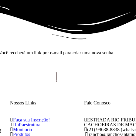
Você receberá um link por e-mail para criar uma nova senha.
TEMPORADAS
GALERIA
CONTATO
BLOG
Nossos Links
Fale Conosco
Faça sua Inscrição!
ESTRADA RIO FRIBU
Infraestrutura
CACHOEIRAS DE MACA
Monitoria
(21) 99638-8838 (whatsa
é
Produtos
rancho@ranchosantamon