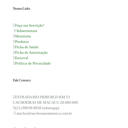
Nossos Links
Faça sua Inscrição!
Infraestrutura
Monitoria
Produtos
Ficha de Saúde
Ficha de Autorização
Enxoval
Política de Privacidade
Fale Conosco
ESTRADA RIO FRIBURGO KM 53
CACHOEIRAS DE MACACU 28.680-000
(21) 99638-8838 (whatsapp)
rancho@ranchosantamonica.com.br