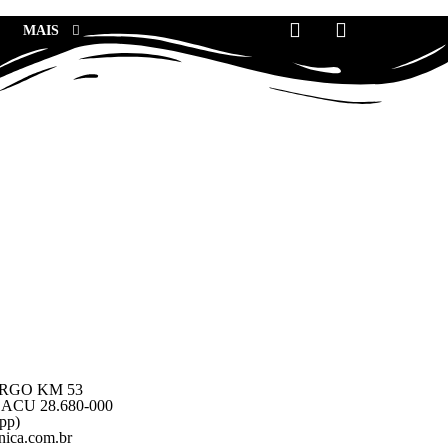
MAIS
RGO KM 53
CU 28.680-000
pp)
ica.com.br