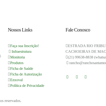
Nossos Links
Fale Conosco
Faça sua Inscrição!
ESTRADA RIO FRIBU
Infraestrutura
CACHOEIRAS DE MACA
é
Monitoria
(21) 99638-8838 (whatsa
Produtos
rancho@ranchosantamon
Ficha de Saúde
Ficha de Autorização
Enxoval
Política de Privacidade
os reservados.