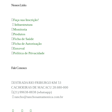
Nossos Links
Faça sua Inscrição!
Infraestrutura
Monitoria
Produtos
Ficha de Saúde
Ficha de Autorização
Enxoval
Política de Privacidade
Fale Conosco
ESTRADA RIO FRIBURGO KM 53
CACHOEIRAS DE MACACU 28.680-000
(21) 99638-8838 (whatsapp)
rancho@ranchosantamonica.com.br