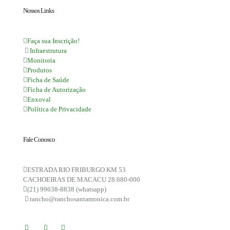
Nossos Links
Faça sua Inscrição!
Infraestrutura
Monitoria
Produtos
Ficha de Saúde
Ficha de Autorização
Enxoval
Política de Privacidade
Fale Conosco
ESTRADA RIO FRIBURGO KM 53
CACHOEIRAS DE MACACU 28.680-000
(21) 99638-8838 (whatsapp)
rancho@ranchosantamonica.com.br