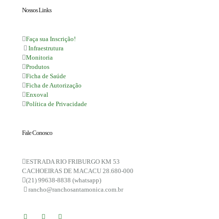
Nossos Links
Faça sua Inscrição!
Infraestrutura
Monitoria
Produtos
Ficha de Saúde
Ficha de Autorização
Enxoval
Política de Privacidade
Fale Conosco
ESTRADA RIO FRIBURGO KM 53
CACHOEIRAS DE MACACU 28.680-000
(21) 99638-8838 (whatsapp)
rancho@ranchosantamonica.com.br