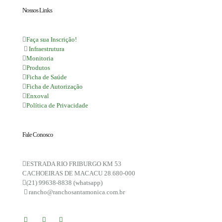
Nossos Links
Faça sua Inscrição!
Infraestrutura
Monitoria
Produtos
Ficha de Saúde
Ficha de Autorização
Enxoval
Política de Privacidade
Fale Conosco
ESTRADA RIO FRIBURGO KM 53
CACHOEIRAS DE MACACU 28.680-000
(21) 99638-8838 (whatsapp)
rancho@ranchosantamonica.com.br